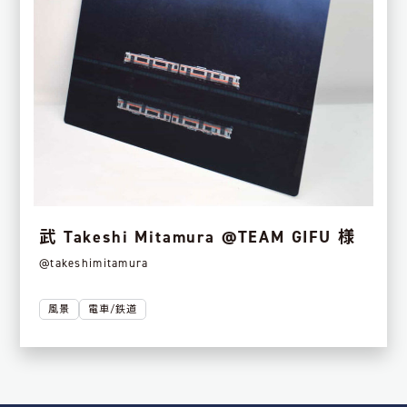
武 Takeshi Mitamura @TEAM GIFU 様
@takeshimitamura
風景
電車/鉄道