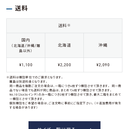
送料
送料
※
国内
北海道
沖縄
（北海道/沖縄/離
島以外）
¥1,100
¥2,200
¥2,090
※送料は梱包単位でのご請求となります。
離島は別途料金となります。
同一商品を複数ご注文の場合は、一箱につき4枚ずつ梱包させて頂きます。
同一商
品でない場合でも送料が同じ商品は、まとめて4枚ずつ梱包させて頂きます。
No.10（24x36インチ）のみ一箱につき2枚ずつ梱包させて頂き、最大二箱をまとめて
一梱包とさせて頂きます。
個別梱包をご希望の場合は、ご注文時に事前にご指定下さい。（※追加費用が発生
する場合があります）