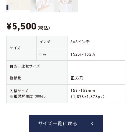
¥5,500
（税込）
6×6インチ
インチ
サイズ
152.4×152.4
mm
目安／比較サイズ
正方形
縦横比
159×159mm
入稿サイズ
※推奨解像度：300dpi
（1,878×1,878px）
サイズ一覧に戻る