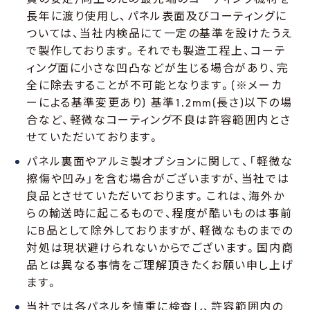
長年に渡り使用し、パネル表面及びコーティングに
ついては、当社内検品にて一定の基準を設けたうえ
で製作しております。それでも製造工程上、コーテ
ィング面に小さな凹凸などが生じる場合があり、完
全に除去することが不可能となります。(※メーカ
ーによる基準変更あり) 基準1.2mm(長さ)以下の場
合など、軽微なコーティング不良は許容範囲内とさ
せていただいております。
パネル裏面やアルミ製オプションに関して、「軽微な
擦傷や凹み」を含む場合がございますが、当社では
良品とさせていただいております。これは、海外か
らの輸送時に起こるもので、程度が酷いものは事前
にB品として除外しておりますが、軽微なものまでの
対処は現状避けられないからでございます。国内商
品とは異なる事情をご理解頂きたくお願い申し上げ
ます。
当社では各パネルを慎重に検査し、許容範囲内の