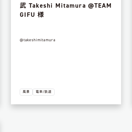
武 Takeshi Mitamura @TEAM
GIFU 様
@takeshimitamura
風景
電車/鉄道