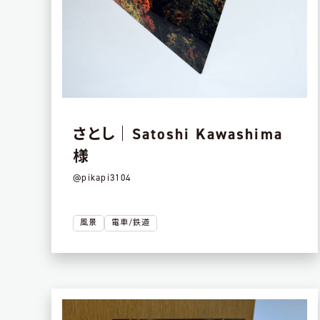
さとし｜Satoshi Kawashima
様
@pikapi3104
風景
電車/鉄道