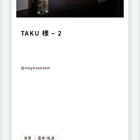
選択を解除
絞り込む
TAKU 様 – 2
@maybeeeeem
夜景
電車/鉄道