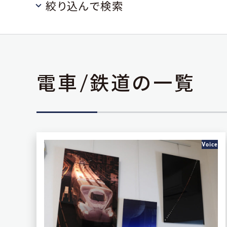
絞り込んで検索
カテゴリー
ペット/動物
風景
夜景
人
看板/サイン
パブリックドメイン
電車/鉄道の一覧
サイズ
4×6インチ
5×7インチ
8×10イ
16×20インチ
16×24インチ
24
Voice
700×1000mm
32×40インチ
5
カラー
ホワイトグロス
ホワイトマット