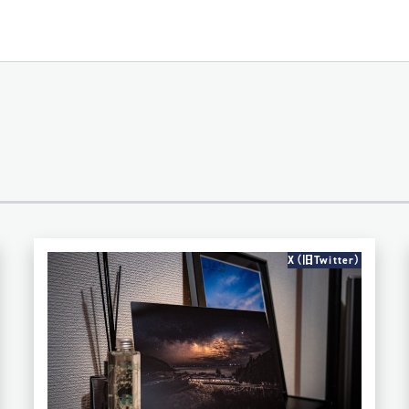
物
ウエディング
赤ちゃん/子供
車/バイク
植物/花
モノクロ
電車/鉄道
コスプレ
ンチ
200.0×290.0mm
11×14インチ
11.81×1
×36インチ
6×6インチ
8×8インチ
10×10インチ
X（旧Twitter）
00×500mm
クリアグロス