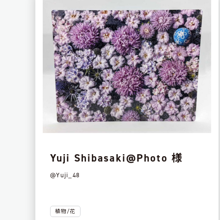
Yuji Shibasaki@Photo 様
@Yuji_48
植物/花