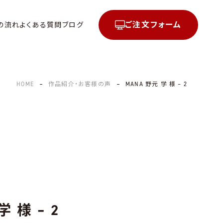
ご注文フォーム
の流れ
よくある質問
ブログ
HOME
作品紹介・お客様の声
MANA 野元 学 様 – 2
学 様 – 2