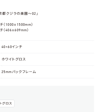
 ～東京都クジラの楽園～02」
（1000ｘ1500mm）
（406ｘ609mm）
40×60インチ
ホワイトグロス
25mmバックフレーム
トグロス