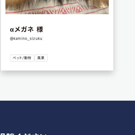
αメガネ 様
@kamino_sizuku
ペット/動物
風景