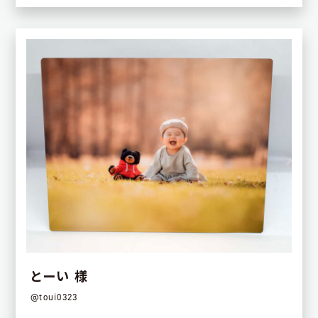
とーい 様
@toui0323