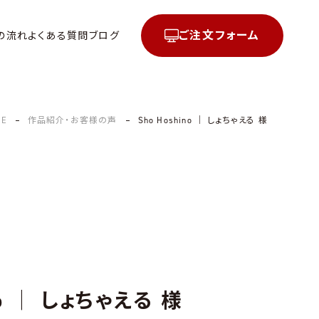
ご注文フォーム
の流れ
よくある質問
ブログ
ME
作品紹介・お客様の声
Sho Hoshino │ しょちゃえる 様
ino │ しょちゃえる 様