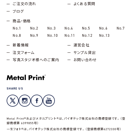
ご注文の流れ
よくある質問
ブログ
商品・価格
No.1
No.2
No.3
No.4
No.5
No.6
No.7
No.8
No.9
No.10
No.11
No.12
No.13
新着情報
運営会社
注文フォーム
サンプル貸出
写真スタジオ様へのご案内
お問い合わせ
SHARE US
Metal Print®およびメタルプリント®は、パイオテック株式会社の商標登録です。（登
録商標第 6399855号）
一生フォト®は、パイオテック株式会社の商標登録です。（登録商標第6272330号）